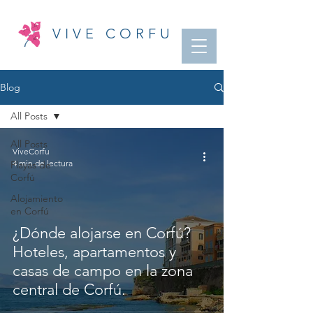
VIVE CORFU
Blog
All Posts
All Posts
ViveCorfu
4 min de lectura
Playas de
Corfú
Alojamiento
en Corfú
¿Dónde alojarse en Corfú?
Hoteles, apartamentos y
casas de campo en la zona
central de Corfú.