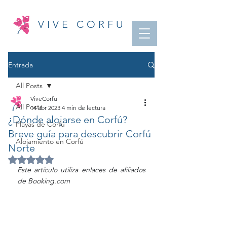
VIVE CORFU
Entrada
All Posts
ViveCorfu
All Posts
14 abr 2023
4 min de lectura
¿Dónde alojarse en Corfú?
Playas de Corfú
Breve guía para descubrir Corfú
Alojamiento en Corfú
Norte
Obtuvo NaN de 5 estrellas.
Este artículo utiliza enlaces de afiliados 
de Booking.com