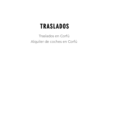
TRASLADOS
Traslados en Corfú
Alquiler de coches en Corfú