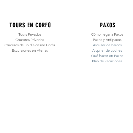
TOURS EN CORFÚ
PAXOS
Tours Priv
ados
Cómo llegar a Paxos
Cruceros Privados
Paxos y Antipaxos
Cruceros de un
día desde Corfú
Alquiler de barcos
Excursiones en Atenas
Alquiler de coches
Qué hacer en Paxos
Plan de vacaciones