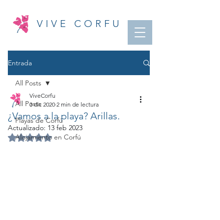
VIVE CORFU
Entrada
All Posts
ViveCorfu
All Posts
3 dic 2020
2 min de lectura
¿Vamos a la playa? Arillas.
Playas de Corfú
Actualizado:
13 feb 2023
Obtuvo NaN de 5 estrellas.
Alojamiento en Corfú