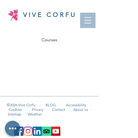
VIVE CORFU
Courses
©2026 Vive Corfu ·
BLOG ·
Accessibility ·
Cookies
·
Privacy ·
Contact
·
About us
·
Sitemap
· Weather